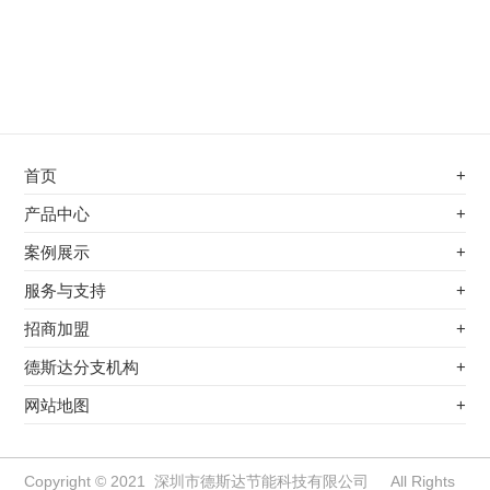
首页
+
不锈钢专用电磁加热器
产品中心
+
电磁蒸汽发生器
不锈钢专用电磁加热器
案例展示
+
变频电磁热风炉
电磁蒸汽发生器
最新案例
服务与支持
+
电磁加热控制板
变频电磁热风炉
其他应用
服务覆盖网络
招商加盟
+
电磁加热器
电磁加热控制板
服务流程
前景分析
德斯达分支机构
+
电磁加热棒配件
电磁加热器
加盟条件
江信电子机构
网站地图
+
扩散泵电磁加热器
电磁加热棒配件
加盟政策
变频电磁采暖炉
扩散泵电磁加热器
加盟流程
柜式电磁加热器
变频电磁采暖炉
Copyright © 2021 深圳市德斯达节能科技有限公司 All Rights