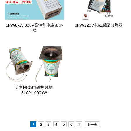
5kW/8kW 380V高性能电磁加热
8kW/220V电磁感应加热器
器
定制变频电磁热风炉
5kW~1000kW
1
2
3
4
5
6
7
下一页