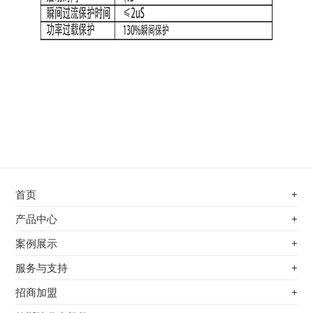
首页
+
不锈钢专用电磁加热器
产品中心
+
电磁蒸汽发生器
不锈钢专用电磁加热器
案例展示
+
变频电磁热风炉
电磁蒸汽发生器
最新案例
服务与支持
+
电磁加热控制板
变频电磁热风炉
其他应用
服务覆盖网络
招商加盟
+
电磁加热器
电磁加热控制板
服务流程