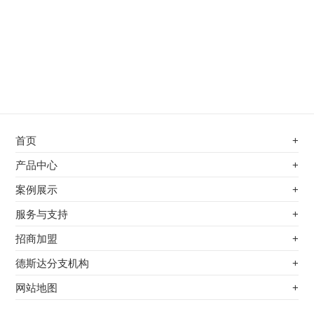
首页
+
不锈钢专用电磁加热器
产品中心
+
电磁蒸汽发生器
不锈钢专用电磁加热器
案例展示
+
变频电磁热风炉
电磁蒸汽发生器
最新案例
服务与支持
+
电磁加热控制板
变频电磁热风炉
其他应用
服务覆盖网络
招商加盟
+
电磁加热器
电磁加热控制板
服务流程
前景分析
德斯达分支机构
+
电磁加热棒配件
电磁加热器
加盟条件
江信电子机构
网站地图
+
扩散泵电磁加热器
电磁加热棒配件
加盟政策
变频电磁采暖炉