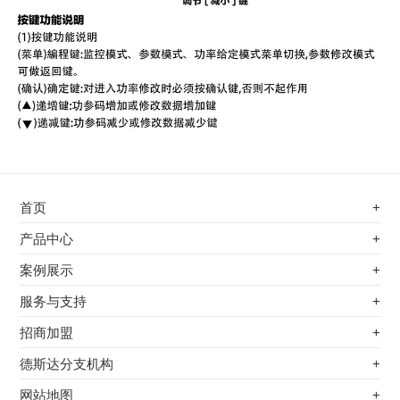
首页
+
不锈钢专用电磁加热器
产品中心
+
电磁蒸汽发生器
不锈钢专用电磁加热器
案例展示
+
变频电磁热风炉
电磁蒸汽发生器
最新案例
服务与支持
+
电磁加热控制板
变频电磁热风炉
其他应用
服务覆盖网络
招商加盟
+
电磁加热器
电磁加热控制板
服务流程
前景分析
德斯达分支机构
+
电磁加热棒配件
电磁加热器
加盟条件
江信电子机构
网站地图
+
扩散泵电磁加热器