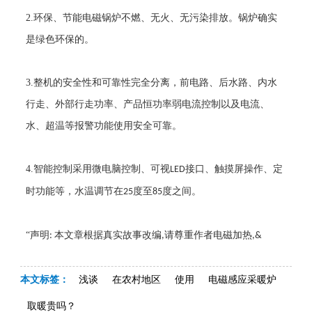
2.
环保、节能电磁锅炉不燃、无火、无污染排放。锅炉确实
是绿色环保的。
3.
整机的安全性和可靠性完全分离，前电路、后水路、内水
行走、外部行走功率、产品恒功率弱电流控制以及电流、
水、超温等报警功能使用安全可靠。
4.
智能控制采用微电脑控制、可视
接口、触摸屏操作、定
LED
时功能等，水温调节在
度至
度之间。
25
85
“声明
本文章根据真实故事改编
请尊重作者电磁加热
:
,
,&
本文标签：
浅谈
在农村地区
使用
电磁感应采暖炉
取暖贵吗？