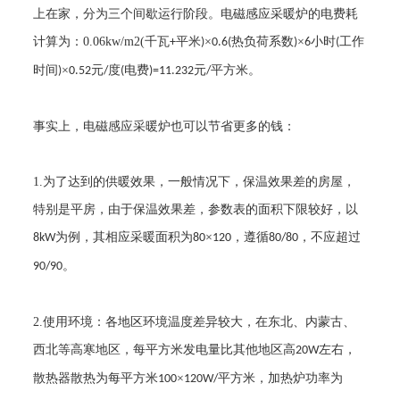
上在家，分为三个间歇运行阶段。
电磁感应采暖炉
的电费耗
计算为：
0.06kw/m2(
千瓦
平米
×
热负荷系数
×
小时
工作
+
)
0.6(
)
6
(
时间
×
元
度
电费
元
平方米。
)
0.52
/
(
)=11.232
/
事实上，
电磁感应采暖炉
也可以节省更多的钱：
1.
为了达到的供暖效果，一般情况下，保温效果差的房屋，
特别是平房，由于保温效果差，参数表的面积下限较好，以
为例，其相应采暖面积为
×
，遵循
，不应超过
8kW
80
120
80/80
。
90/90
2.
使用环境：各地区环境温度差异较大，在东北、内蒙古、
西北等高寒地区，每平方米发电量比其他地区高
左右，
20W
散热器散热为每平方米
×
平方米，加热炉功率为
100
120W/