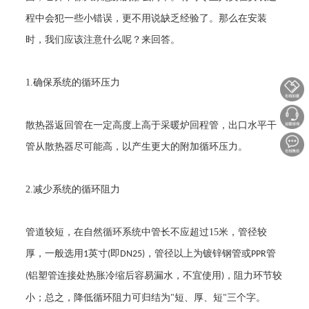
程中会犯一些小错误，更不用说缺乏经验了。那么在安装
时，我们应该注意什么呢？来回答。
1.
确保系统的循环压力
散热器返回管在一定高度上高于采暖炉回程管，出口水平干
管从散热器尽可能高，以产生更大的附加循环压力。
2.
减少系统的循环阻力
管道较短，在自然循环系统中管长不应超过
15
米，管径较
厚，一般选用
英寸
即
，管径以上为镀锌钢管或
管
1
(
DN25)
PPR
铝塑管连接处热胀冷缩后容易漏水，不宜使用
，阻力环节较
(
)
小；总之，降低循环阻力可归结为
短、厚、短
三个字。
"
"