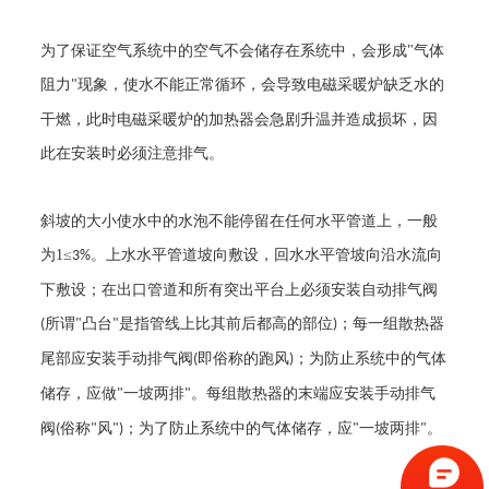
为了保证空气系统中的空气不会储存在系统中，会形成
"
气体
阻力
现象，使水不能正常循环，会导致
电磁采暖炉
缺乏水的
"
干燃，此时
电磁采暖炉
的加热器会急剧升温并造成损坏，因
此在安装时必须注意排气。
斜坡的大小使水中的水泡不能停留在任何水平管道上，一般
为
1
≤
。上水水平管道坡向敷设，回水水平管坡向沿水流向
3%
下敷设；在出口管道和所有突出平台上必须安装自动排气阀
所谓
凸台
是指管线上比其前后都高的部位
；每一组散热器
(
"
"
)
尾部应安装手动排气阀
即俗称的跑风
；为防止系统中的气体
(
)
储存，应做
一坡两排
。每组散热器的末端应安装手动排气
"
"
阀
俗称
风
；为了防止系统中的气体储存，应
一坡两排
。
(
"
")
"
"