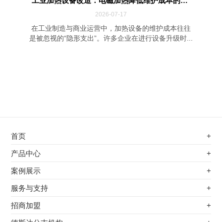
工业加热设备改造：电磁加热降低维护成本的四...
2026-07-17
在工业制造与商业运营中，加热设备的维护成本往往
是被忽视的“隐形支出”。许多企业在进行设备升级时...
首页
+
不锈钢专用电磁加热器
产品中心
+
电磁蒸汽发生器
不锈钢专用电磁加热器
案例展示
+
变频电磁热风炉
电磁蒸汽发生器
最新案例
服务与支持
+
电磁加热控制板
变频电磁热风炉
其他应用
服务覆盖网络
招商加盟
+
电磁加热器
电磁加热控制板
服务流程
前景分析