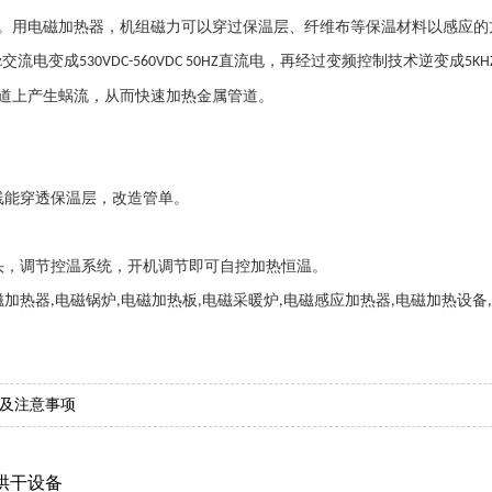
。用电磁加热器，机组磁力可以穿过保温层、纤维布等保温材料以感应的
z
交流电变成
直流电，再经过变频控制技术逆变成
530VDC-560VDC 50HZ
5KH
道上产生蜗流，从而快速加热金属管道。
线能穿透保温层，改造管单。
头，调节控温系统，开机调节即可自控加热恒温。
磁加热器
电磁锅炉
电磁加热板
电磁采暖炉
电磁感应加热器
电磁加热设备
,
,
,
,
,
及注意事项
烘干设备