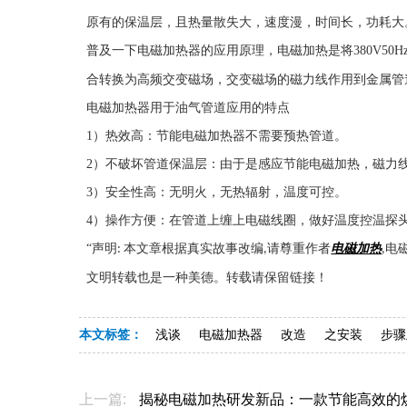
原有的保温层，且热量散失大，速度漫，时间长，功耗大
普及一下电磁加热器的应用原理，电磁加热是将
380V50H
合转换为高频交变磁场，交变磁场的磁力线作用到金属管
电磁加热器用于油气管道应用的特点
1
）热效高：节能电磁加热器不需要预热管道。
2
）不破坏管道保温层：由于是感应节能电磁加热，磁力
3
）安全性高：无明火，无热辐射，温度可控。
4
）操作方便：在管道上缠上电磁线圈，做好温度控温探
“声明
本文章根据真实故事改编
请尊重作者
电磁加热
电
:
,
,
文明转载也是一种美德。转载请保留链接！
本文标签：
浅谈
电磁加热器
改造
之安装
步骤
上一篇:
揭秘电磁加热研发新品：一款节能高效的