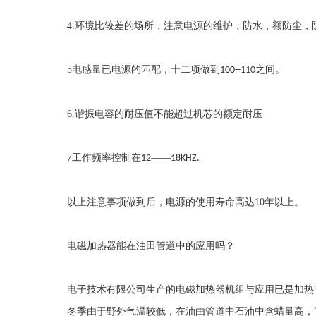
4.
环境比较差的场所，注意电源的维护，防水，额防尘，
5
电感量已电源的匹配，十二项做到
之间。
100--110
6.
谐振电容的耐压值不能超过机芯的额定耐压
7
工作频率控制在
——
12
18KHZ.
以上注意事项做到后，电源的使用寿命高达
10
年以上。
电磁加热器能在油田管道中的应用吗？
电子技术有限公司生产的电磁加热器机组与应用已是加热
冬季由于野外气温较低，在油由管道中石油中含蜡量高，