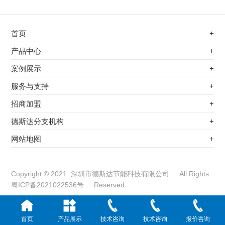
首页
+
不锈钢专用电磁加热器
产品中心
+
电磁蒸汽发生器
不锈钢专用电磁加热器
案例展示
+
变频电磁热风炉
电磁蒸汽发生器
最新案例
服务与支持
+
电磁加热控制板
变频电磁热风炉
其他应用
服务覆盖网络
招商加盟
+
电磁加热器
电磁加热控制板
服务流程
前景分析
德斯达分支机构
+
电磁加热棒配件
电磁加热器
加盟条件
江信电子机构
网站地图
+
扩散泵电磁加热器
电磁加热棒配件
加盟政策
变频电磁采暖炉
扩散泵电磁加热器
加盟流程
柜式电磁加热器
变频电磁采暖炉
Copyright © 2021 深圳市德斯达节能科技有限公司 All Rights
粤ICP备2021022536号
Reserved
电磁锅炉配件
柜式电磁加热器
定制电磁加热线圈
电磁锅炉配件
磁能热水器
定制电磁加热线圈
首页
产品展示
技术咨询
技术咨询
报价咨询