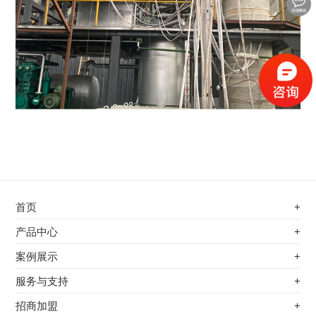
首页
+
不锈钢专用电磁加热器
产品中心
+
电磁蒸汽发生器
不锈钢专用电磁加热器
案例展示
+
变频电磁热风炉
电磁蒸汽发生器
最新案例
服务与支持
+
电磁加热控制板
变频电磁热风炉
其他应用
服务覆盖网络
招商加盟
+
电磁加热器