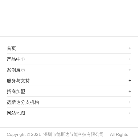
首页
+
不锈钢专用电磁加热器
产品中心
+
电磁蒸汽发生器
不锈钢专用电磁加热器
案例展示
+
变频电磁热风炉
电磁蒸汽发生器
最新案例
服务与支持
+
电磁加热控制板
变频电磁热风炉
其他应用
服务覆盖网络
招商加盟
+
电磁加热器
电磁加热控制板
服务流程
前景分析
德斯达分支机构
+
电磁加热棒配件
电磁加热器
加盟条件
江信电子机构
网站地图
+
扩散泵电磁加热器
电磁加热棒配件
加盟政策
变频电磁采暖炉
扩散泵电磁加热器
加盟流程
柜式电磁加热器
变频电磁采暖炉
Copyright © 2021 深圳市德斯达节能科技有限公司 All Rights