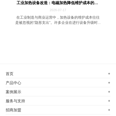
工业加热设备改造：电磁加热降低维护成本的四...
2026-07-17
在工业制造与商业运营中，加热设备的维护成本往往
是被忽视的“隐形支出”。许多企业在进行设备升级时...
首页
+
不锈钢专用电磁加热器
产品中心
+
电磁蒸汽发生器
不锈钢专用电磁加热器
案例展示
+
变频电磁热风炉
电磁蒸汽发生器
最新案例
服务与支持
+
电磁加热控制板
变频电磁热风炉
其他应用
服务覆盖网络
招商加盟
+
电磁加热器
电磁加热控制板