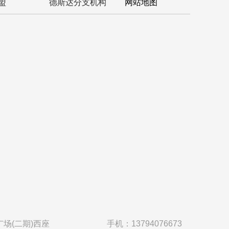
盟
德斯达分支机构
网站地图
场(二期)西座
手机：13794076673