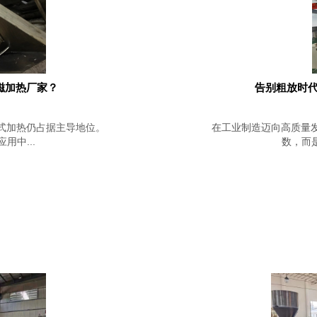
磁加热厂家？
告别粗放时代
式加热仍占据主导地位。
在工业制造迈向高质量
中...
数，而是