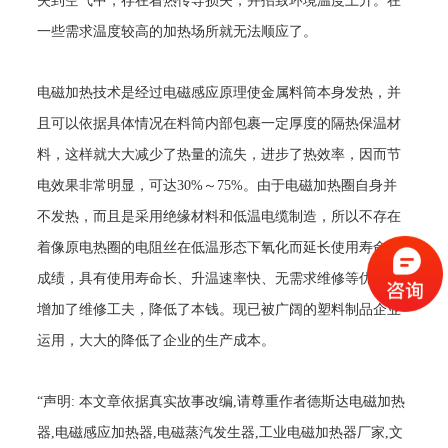
失到空气中，存在着热传导损失，并招致环境温度上升。在
一些需求温度较高的加热场所就无法顺应了。
电磁加热技术是经过电磁感应原理使金属料筒本身发热，并
且可以依据具体情况在料筒内部包裹一定厚度的隔热保温材
料，这样就大大减少了热量的流失，进步了热效率，因而节
电效果非常明显，可达30%～75%。由于电磁加热圈自身并
不发热，而且是采用绝缘材料和低温电缆制造，所以不存在
着像原电热圈的电阻丝在低温形态下氧化而延长使用寿命的
成绩，具有使用寿命长、升温速率快、无需求维修等优点，
增加了维修工夫，降低了本钱。现已被广阔的塑料制品企业
运用，大大的降低了企业的生产成本。
“声明: 本文章依据真实故事改编,请尊重作者德斯达电磁加热
器,电磁感应加热器,电磁蒸汽发生器,工业电磁加热器厂家,文