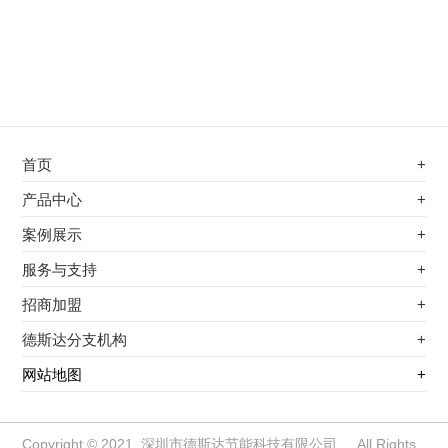
首页
+
不锈钢专用电磁加热器
产品中心
+
电磁蒸汽发生器
不锈钢专用电磁加热器
案例展示
+
变频电磁热风炉
电磁蒸汽发生器
最新案例
服务与支持
+
电磁加热控制板
变频电磁热风炉
其他应用
服务覆盖网络
招商加盟
+
电磁加热器
电磁加热控制板
服务流程
前景分析
德斯达分支机构
+
电磁加热棒配件
电磁加热器
加盟条件
江信电子机构
网站地图
+
扩散泵电磁加热器
电磁加热棒配件
加盟政策
变频电磁采暖炉
扩散泵电磁加热器
加盟流程
柜式电磁加热器
变频电磁采暖炉
Copyright © 2021 深圳市德斯达节能科技有限公司 All Rights