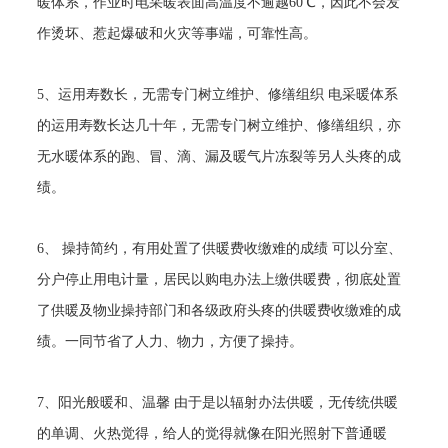
暖体系，作业时电采暖表面高温度不逾越60℃，因此不会发
作烫坏、惹起爆破和火灾等事端，可靠性高。
5、运用寿数长，无需专门树立维护、修缮组织 电采暖体系
的运用寿数长达几十年，无需专门树立维护、修缮组织，亦
无水暖体系的跑、冒、滴、漏及暖气片冻裂等另人头疼的成
绩。
6、 操持简约，有用处置了供暖费收缴难的成绩 可以分室、
分户停止用电计量，居民以购电办法上缴供暖费，彻底处置
了供暖及物业操持部门和各级政府头疼的供暖费收缴难的成
绩。一同节省了人力、物力，方便了操持。
7、阳光般暖和、温馨 由于是以辐射办法供暖，无传统供暖
的单调、火热觉得，给人的觉得就像在阳光照射下普通暖