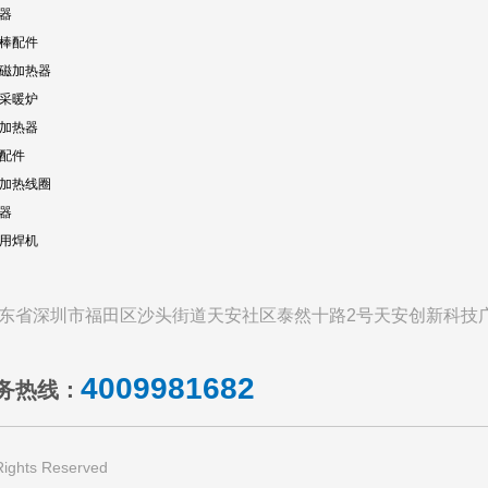
器
棒配件
磁加热器
采暖炉
加热器
配件
加热线圈
器
专用焊机
东省深圳市福田区沙头街道天安社区泰然十路2号天安创新科技广
4009981682
务热线：
ts Reserved