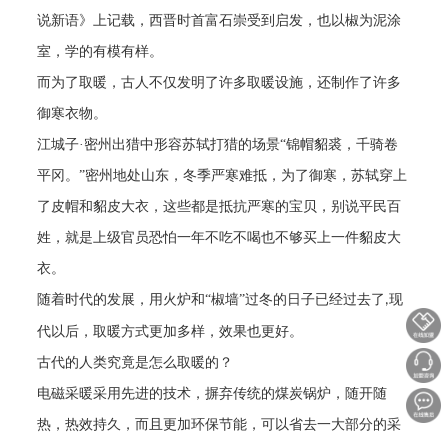
说新语》上记载，西晋时首富石崇受到启发，也以椒为泥涂
室，学的有模有样。
而为了取暖，古人不仅发明了许多取暖设施，还制作了许多
御寒衣物。
江城子
·密州出猎中形容苏轼打猎的场景“锦帽貂裘，千骑卷
平冈。”密州地处山东，冬季严寒难抵，为了御寒，苏轼穿上
了皮帽和貂皮大衣，这些都是抵抗严寒的宝贝，别说平民百
姓，就是上级官员恐怕一年不吃不喝也不够买上一件貂皮大
衣。
随着时代的发展，用火炉和
“椒墙”过冬的日子已经过去了
现
,
代以后，取暖方式更加多样，效果也更好。
古代的人类究竟是怎么取暖的？
电磁采暖采用先进的技术，摒弃传统的煤炭锅炉，随开随
热，热效持久，而且更加环保节能，可以省去一大部分的采