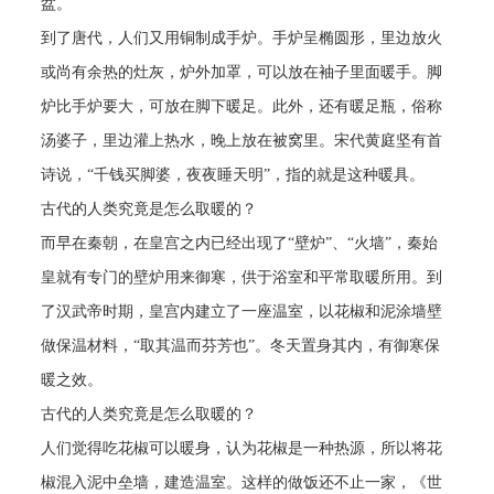
盆。
到了唐代，人们又用铜制成手炉。手炉呈椭圆形，里边放火
或尚有余热的灶灰，炉外加罩，可以放在袖子里面暖手。脚
炉比手炉要大，可放在脚下暖足。此外，还有暖足瓶，俗称
汤婆子，里边灌上热水，晚上放在被窝里。宋代黄庭坚有首
诗说，
“千钱买脚婆，夜夜睡天明”，指的就是这种暖具。
古代的人类究竟是怎么取暖的？
而早在秦朝，在皇宫之内已经出现了
“壁炉”、“火墙”，秦始
皇就有专门的壁炉用来御寒，供于浴室和平常取暖所用。到
了汉武帝时期，皇宫内建立了一座温室，以花椒和泥涂墙壁
做保温材料，“取其温而芬芳也”。冬天置身其内，有御寒保
暖之效。
古代的人类究竟是怎么取暖的？
人们觉得吃花椒可以暖身，认为花椒是一种热源，所以将花
椒混入泥中垒墙，建造温室。这样的做饭还不止一家，《世