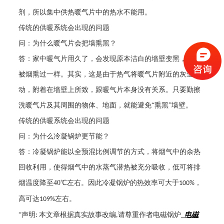
剂，所以集中供热暖气片中的热水不能用。
传统的供暖系统会出现的问题
问：为什么暖气片会把墙熏黑？
答：家中暖气片用久了，会发现原本洁白的墙壁变黑，就像
被烟熏过一样。其实，这是由于热气将暖气片附近的灰尘带
动，附着在墙壁上所致，跟暖气片本身没有关系。只要勤擦
洗暖气片及其周围的物体、地面，就能避免
“熏黑”墙壁。
传统的供暖系统会出现的问题
问：为什么冷凝锅炉更节能？
答：冷凝锅炉能以全预混比例调节的方式，将烟气中的余热
回收利用，使得烟气中的水蒸气潜热被充分吸收，低可将排
烟温度降至
40
℃左右。因此冷凝锅炉的热效率可大于
，
100%
高可达
左右。
109%
“声明
本文章根据真实故事改编
请尊重作者电磁锅炉
电磁
:
,
_