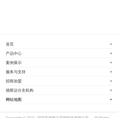
首页
+
不锈钢专用电磁加热器
产品中心
+
电磁蒸汽发生器
不锈钢专用电磁加热器
案例展示
+
变频电磁热风炉
电磁蒸汽发生器
最新案例
服务与支持
+
电磁加热控制板
变频电磁热风炉
其他应用
服务覆盖网络
招商加盟
+
电磁加热器
电磁加热控制板
服务流程
前景分析
德斯达分支机构
+
电磁加热棒配件
电磁加热器
加盟条件
江信电子机构
网站地图
+
扩散泵电磁加热器
电磁加热棒配件
加盟政策
变频电磁采暖炉
扩散泵电磁加热器
加盟流程
柜式电磁加热器
变频电磁采暖炉
Copyright © 2021 深圳市德斯达节能科技有限公司 All Rights