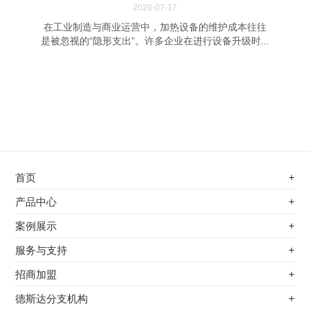
2026-07-17
在工业制造与商业运营中，加热设备的维护成本往往
是被忽视的“隐形支出”。许多企业在进行设备升级时...
首页
+
不锈钢专用电磁加热器
产品中心
+
电磁蒸汽发生器
不锈钢专用电磁加热器
案例展示
+
变频电磁热风炉
电磁蒸汽发生器
最新案例
服务与支持
+
电磁加热控制板
变频电磁热风炉
其他应用
服务覆盖网络
招商加盟
+
电磁加热器
电磁加热控制板
服务流程
前景分析
德斯达分支机构
+
电磁加热棒配件
电磁加热器