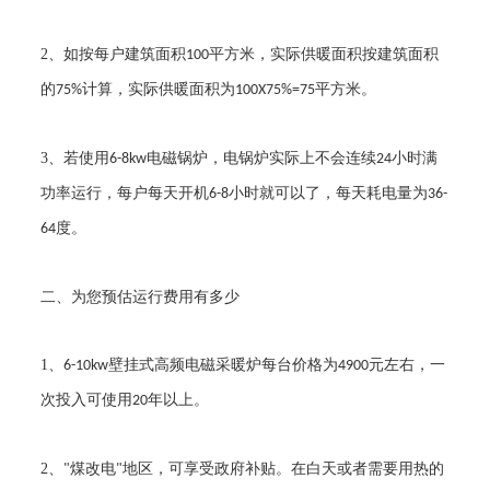
2
、如按每户建筑面积
平方米，实际供暖面积按建筑面积
100
的
计算，实际供暖面积为
平方米。
75%
100X75%=75
3
、若使用
电磁锅炉，电锅炉实际上不会连续
小时满
6-8kw
24
功率运行，每户每天开机
小时就可以了，每天耗电量为
6-8
36-
度。
64
二、为您预估运行费用有多少
1
、
壁挂式高频电磁采暖炉每台价格为
元左右，一
6-10kw
4900
次投入可使用
年以上。
20
2
、
煤改电
地区，可享受政府补贴。在白天或者需要用热的
"
"