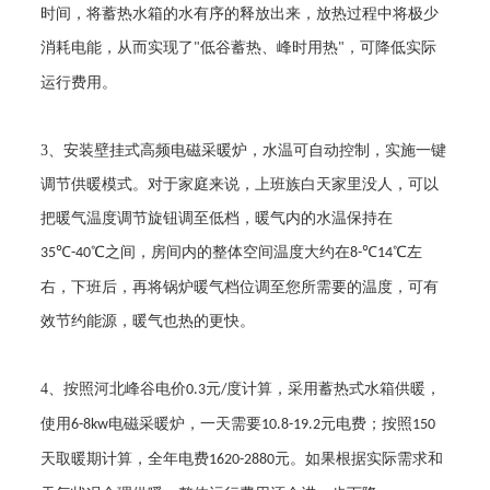
时间，将蓄热水箱的水有序的释放出来，放热过程中将极少
消耗电能，从而实现了
低谷蓄热、峰时用热
，可降低实际
"
"
运行费用。
3
、安装壁挂式高频电磁采暖炉，水温可自动控制，实施一键
调节供暖模式。对于家庭来说，上班族白天家里没人，可以
把暖气温度调节旋钮调至低档，暖气内的水温保持在
℃
℃之间，房间内的整体空间温度大约在
℃
℃左
35
-40
8-
14
右，下班后，再将锅炉暖气档位调至您所需要的温度，可有
效节约能源，暖气也热的更快。
4
、按照河北峰谷电价
元
度计算，采用蓄热式水箱供暖，
0.3
/
使用
电磁采暖炉，一天需要
元电费；按照
6-8kw
10.8-19.2
150
天取暖期计算，全年电费
元。如果根据实际需求和
1620-2880