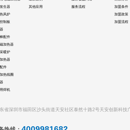
发生器
其他应用
服务流程
加盟条件
热风炉
加盟政策
控制板
加盟流程
器
棒配件
磁加热器
采暖炉
加热器
配件
加热线圈
器
专用焊机
东省深圳市福田区沙头街道天安社区泰然十路2号天安创新科技广
4009981682
务热线：