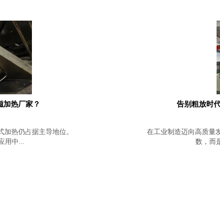
磁加热厂家？
告别粗放时代
式加热仍占据主导地位。
在工业制造迈向高质量
中...
数，而是