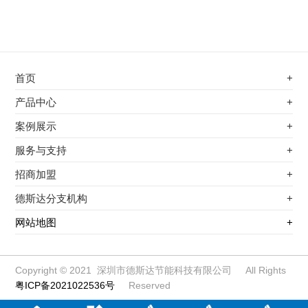
首页
+
不锈钢专用电磁加热器
产品中心
+
电磁蒸汽发生器
不锈钢专用电磁加热器
案例展示
+
变频电磁热风炉
电磁蒸汽发生器
最新案例
服务与支持
+
电磁加热控制板
变频电磁热风炉
其他应用
服务覆盖网络
招商加盟
+
电磁加热器
电磁加热控制板
服务流程
前景分析
德斯达分支机构
+
电磁加热棒配件
电磁加热器
加盟条件
江信电子机构
网站地图
+
扩散泵电磁加热器
电磁加热棒配件
加盟政策
变频电磁采暖炉
扩散泵电磁加热器
加盟流程
柜式电磁加热器
变频电磁采暖炉
Copyright © 2021 深圳市德斯达节能科技有限公司 All Rights
粤ICP备2021022536号
Reserved
电磁锅炉配件
柜式电磁加热器
定制电磁加热线圈