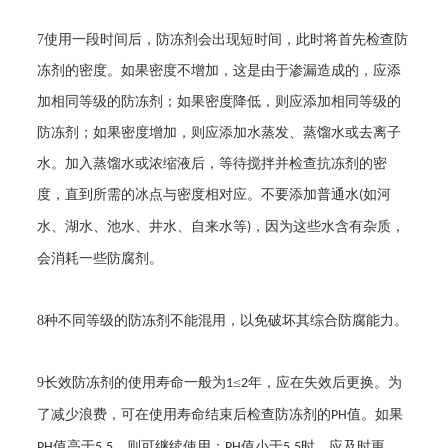
7
使用一段时间后，防冻剂会出现短时间，此时将首先检查防
冻剂的密度。如果密度不增加，这是由于渗漏造成的，应添
加相同等级的防冻剂；如果密度降低，则应添加相同等级的
防冻剂；如果密度增加，则应添加水蒸发、蒸馏水或去离子
水。加入蒸馏水或浓缩液后，等待搅拌并检查抗冻剂的密
度，直到所需的冰点与密度相对应。不要添加普通水
如河
(
水、湖水、池水、井水、自来水等
，因为这些水含有杂质，
)
会消耗一些防腐剂。
8
种不同等级的防冻剂不能混用，以免破坏其综合防腐能力。
9
长效防冻剂的使用寿命一般为
≤
年，应在失效后更换。为
1
2
了减少浪费，可在使用寿命结束后检查防冻剂的
值。如果
PH
值高于
，则可继续使用；
值小于
时，应及时更
PH
5.5
PH
5.5