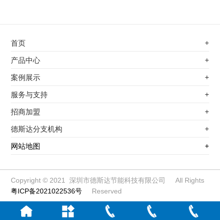
首页
+
不锈钢专用电磁加热器
产品中心
+
电磁蒸汽发生器
不锈钢专用电磁加热器
案例展示
+
变频电磁热风炉
电磁蒸汽发生器
最新案例
服务与支持
+
电磁加热控制板
变频电磁热风炉
其他应用
服务覆盖网络
招商加盟
+
电磁加热器
电磁加热控制板
服务流程
前景分析
德斯达分支机构
+
电磁加热棒配件
电磁加热器
加盟条件
江信电子机构
网站地图
+
扩散泵电磁加热器
电磁加热棒配件
加盟政策
变频电磁采暖炉
扩散泵电磁加热器
加盟流程
柜式电磁加热器
变频电磁采暖炉
Copyright © 2021 深圳市德斯达节能科技有限公司 All Rights
粤ICP备2021022536号
Reserved
电磁锅炉配件
柜式电磁加热器
定制电磁加热线圈
电磁锅炉配件