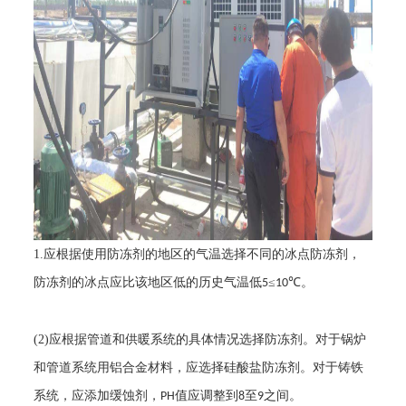
1.
应根据使用防冻剂的地区的气温选择不同的冰点防冻剂，
防冻剂的冰点应比该地区低的历史气温低
≤
℃。
5
10
(2)
应根据管道和供暖系统的具体情况选择防冻剂。对于锅炉
和管道系统用铝合金材料，应选择硅酸盐防冻剂。对于铸铁
系统，应添加缓蚀剂，
值应调整到
至
之间。
PH
8
9