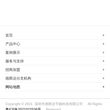
首页
+
不锈钢专用电磁加热器
产品中心
+
电磁蒸汽发生器
不锈钢专用电磁加热器
案例展示
+
变频电磁热风炉
电磁蒸汽发生器
最新案例
服务与支持
+
电磁加热控制板
变频电磁热风炉
其他应用
服务覆盖网络
招商加盟
+
电磁加热器
电磁加热控制板
服务流程
前景分析
德斯达分支机构
+
电磁加热棒配件
电磁加热器
加盟条件
江信电子机构
网站地图
+
扩散泵电磁加热器
电磁加热棒配件
加盟政策
变频电磁采暖炉
扩散泵电磁加热器
加盟流程
柜式电磁加热器
变频电磁采暖炉
Copyright © 2021 深圳市德斯达节能科技有限公司 All Rights
粤ICP备2021022536号
Reserved
电磁锅炉配件