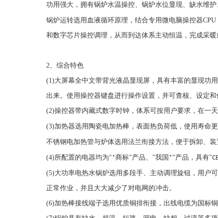
功用强大，拥有锅炉水温操控、锅炉水位显现、缺水维护
锅炉运转选用血液循环原理，结合专用微电脑操控器
CPU
和数字芯片操控调理，从而到达体系主动恒温，完成采暖
2
、综合特色
(1)
大屏幕全中文带背光液晶显现屏，具有丰富的显现功
出来。使用操控器键盘进行操作设置，并可查核、设定和
(2)
操控器带内藏式数字时钟，体系可按用户要求，在一
(3)
加热器选用陶瓷电加热棒，表面热负荷低，使用寿命
不锈钢电加热管与炉体选用法兰衔接方法，便于拆卸、装
(4)
所配置的电器均为
商标
产品、
我国
产品，具有
"*
"
"
*"
"C
(5)
大功率电热水锅炉选用多段手、主动调理旋钮，用户
正常作业，并且大大减少了对电网的冲击。
(6)
加热棒接线端子选用优质铜排衔接，出线电缆为国标