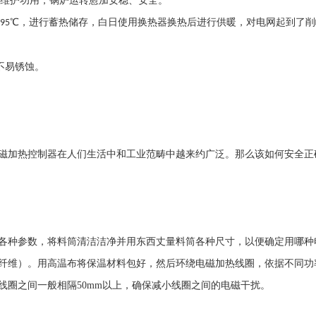
项维护功用，锅炉运转愈加安稳、安全。
至
℃，进行蓄热储存，白日使用换热器换热后进行供暖，对电网起到了削
95
不易锈蚀。
磁加热控制器在人们生活中和工业范畴中越来约广泛。那么该如何安全正
各种参数，将料筒清洁洁净并用东西丈量料筒各种尺寸，以便确定用哪种
纤维）。用高温布将保温材料包好，然后环绕电磁加热线圈，依据不同功
线圈之间一般相隔
50mm
以上，确保减小线圈之间的电磁干扰。