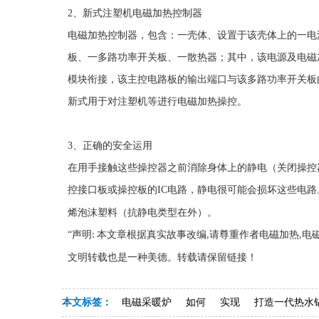
2
、新式注塑机电磁加热控制器
电磁加热控制器，包含：一壳体、设置于该壳体上的一电
板、一多路功率开关板、一散热器；其中，该电源及电磁
模块衔接，该主控电路板的输出端口与该多路功率开关板
新式用于对注塑机等进行电磁加热操控。
3
、正确的安全运用
在用手接触这些操控器之前消除身体上的静电（关闭操控
控接口板或操控板的
IC
电路，静电很可能会损坏这些电路
烯泡沫塑料（抗静电类型在外）。
“声明
本文章根据真实故事改编
请尊重作者电磁加热
电
:
,
,
文明转载也是一种美德。转载请保留链接！
本文标签：
电磁采暖炉
如何
实现
打造一代热水