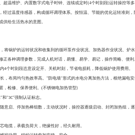
、超温维护、内置数字式电子时钟、连续或定时
(4
个时刻段
运转操控等多
)
，经过温度传感器，构成循环调理体系。按恒温、节能的优化运转准则，
或供给生活热水的意图。
用，将锅炉的运转状况和收集到的循环泵作业状况、加热器作业状况、炉
修正各种调理参数，完成人机对话，易懂、易学、易记，操作简略、便利
天内
个时刻段恣意设定开、关机时刻，节省电损耗，降低锅炉使用费用。
4
更长，布局均匀热效率高。
防电墙
形式的水电分离加热方法，根绝漏电安
"
"
置，检修、保养便利。
(
不锈钢电加热管型
)
和
强制认证标志。
E"
"3C"
可随意启、停加热棒组数，主动状况时，操控器逐级启动、封闭加热组，
铜芯电缆，承载负荷大，绝缘性好，经久耐用。