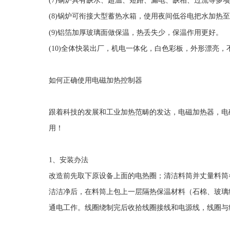
(7)
锅炉具有缺水、超温、短路、漏电、缺相、过流等多
(8)
锅炉可衔接大型蓄热水箱，使用夜间低谷电把水加热
(9)
铝箔加厚玻璃面做保温，热丢失少，保温作用更好。
(10)
全体快装出厂，机电一体化，白色彩板，外形漂亮，
如何正确使用电磁加热控制器
跟着科技的发展和工业加热范畴的发达，电磁加热器，电
用！
1
、安装办法
改造前先取下原设备上面的电热圈；清洁料筒并丈量料筒
洁洁净后，在料筒上包上一层隔热保温材料（石棉、玻璃
通电工作。线圈绕制完后收拾线圈接线和电源线，线圈与