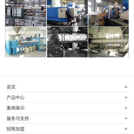
首页
+
不锈钢专用电磁加热器
产品中心
+
电磁蒸汽发生器
不锈钢专用电磁加热器
案例展示
+
变频电磁热风炉
电磁蒸汽发生器
最新案例
服务与支持
+
电磁加热控制板
变频电磁热风炉
其他应用
服务覆盖网络
招商加盟
+
电磁加热器