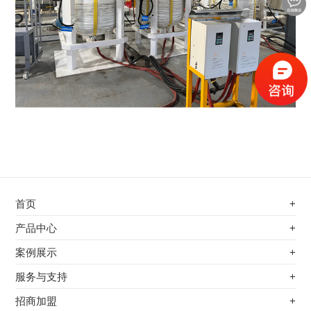
首页
+
不锈钢专用电磁加热器
产品中心
+
电磁蒸汽发生器
不锈钢专用电磁加热器
案例展示
+
变频电磁热风炉
电磁蒸汽发生器
最新案例
服务与支持
+
电磁加热控制板
变频电磁热风炉
其他应用
服务覆盖网络
招商加盟
+
电磁加热器