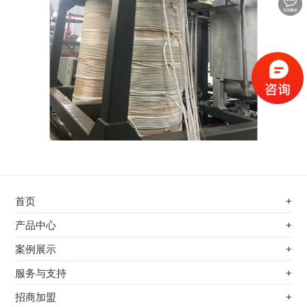
首页
+
不锈钢专用电磁加热器
产品中心
+
电磁蒸汽发生器
不锈钢专用电磁加热器
案例展示
+
变频电磁热风炉
电磁蒸汽发生器
最新案例
服务与支持
+
电磁加热控制板
变频电磁热风炉
其他应用
服务覆盖网络
招商加盟
+
电磁加热器