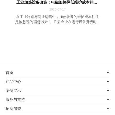
工业加热设备改造：电磁加热降低维护成本的四...
2026-07-17
在工业制造与商业运营中，加热设备的维护成本往往
是被忽视的“隐形支出”。许多企业在进行设备升级时...
首页
+
不锈钢专用电磁加热器
产品中心
+
电磁蒸汽发生器
不锈钢专用电磁加热器
案例展示
+
变频电磁热风炉
电磁蒸汽发生器
最新案例
服务与支持
+
电磁加热控制板
变频电磁热风炉
其他应用
服务覆盖网络
招商加盟
+
电磁加热器
电磁加热控制板