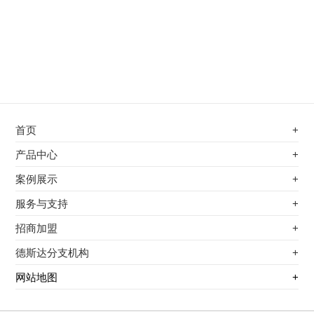
首页
+
不锈钢专用电磁加热器
产品中心
+
电磁蒸汽发生器
不锈钢专用电磁加热器
案例展示
+
变频电磁热风炉
电磁蒸汽发生器
最新案例
服务与支持
+
电磁加热控制板
变频电磁热风炉
其他应用
服务覆盖网络
招商加盟
+
电磁加热器
电磁加热控制板
服务流程
前景分析
德斯达分支机构
+
电磁加热棒配件
电磁加热器
加盟条件
江信电子机构
网站地图
+
扩散泵电磁加热器
电磁加热棒配件
加盟政策
变频电磁采暖炉
扩散泵电磁加热器