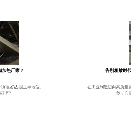
磁加热厂家？
告别粗放时代
式加热仍占据主导地位。
在工业制造迈向高质量
中...
数，而是