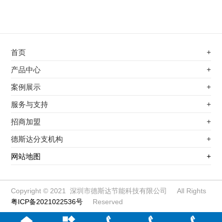
首页
+
不锈钢专用电磁加热器
产品中心
+
电磁蒸汽发生器
不锈钢专用电磁加热器
案例展示
+
变频电磁热风炉
电磁蒸汽发生器
最新案例
服务与支持
+
电磁加热控制板
变频电磁热风炉
其他应用
服务覆盖网络
招商加盟
+
电磁加热器
电磁加热控制板
服务流程
前景分析
德斯达分支机构
+
电磁加热棒配件
电磁加热器
加盟条件
江信电子机构
网站地图
+
扩散泵电磁加热器
电磁加热棒配件
加盟政策
变频电磁采暖炉
扩散泵电磁加热器
加盟流程
柜式电磁加热器
变频电磁采暖炉
Copyright © 2021 深圳市德斯达节能科技有限公司 All Rights
粤ICP备2021022536号
Reserved
电磁锅炉配件
柜式电磁加热器
定制电磁加热线圈
电磁锅炉配件