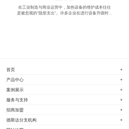
在工业制造与商业运营中，加热设备的维护成本往往
是被忽视的“隐形支出”。许多企业在进行设备升级时...
首页
+
不锈钢专用电磁加热器
产品中心
+
电磁蒸汽发生器
不锈钢专用电磁加热器
案例展示
+
变频电磁热风炉
电磁蒸汽发生器
最新案例
服务与支持
+
电磁加热控制板
变频电磁热风炉
其他应用
服务覆盖网络
招商加盟
+
电磁加热器
电磁加热控制板
服务流程
前景分析
德斯达分支机构
+
电磁加热棒配件
电磁加热器
加盟条件