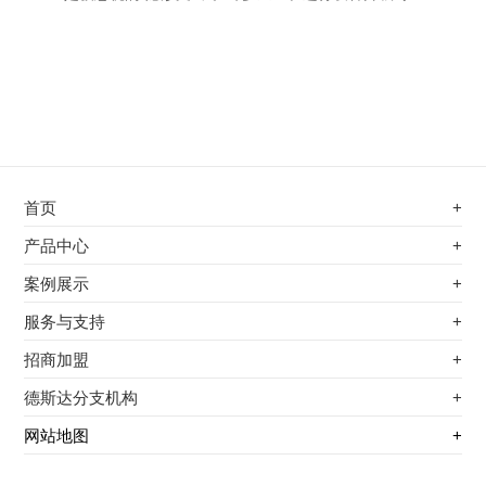
首页
+
不锈钢专用电磁加热器
产品中心
+
电磁蒸汽发生器
不锈钢专用电磁加热器
案例展示
+
变频电磁热风炉
电磁蒸汽发生器
最新案例
服务与支持
+
电磁加热控制板
变频电磁热风炉
其他应用
服务覆盖网络
招商加盟
+
电磁加热器
电磁加热控制板
服务流程
前景分析
德斯达分支机构
+
电磁加热棒配件
电磁加热器
加盟条件
江信电子机构
网站地图
+
扩散泵电磁加热器
电磁加热棒配件
加盟政策
变频电磁采暖炉
扩散泵电磁加热器