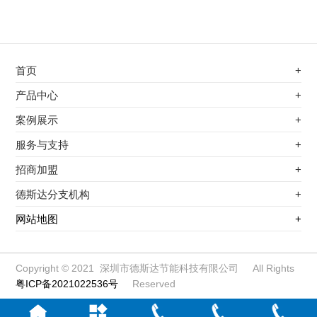
首页
+
不锈钢专用电磁加热器
产品中心
+
电磁蒸汽发生器
不锈钢专用电磁加热器
案例展示
+
变频电磁热风炉
电磁蒸汽发生器
最新案例
服务与支持
+
电磁加热控制板
变频电磁热风炉
其他应用
服务覆盖网络
招商加盟
+
电磁加热器
电磁加热控制板
服务流程
前景分析
德斯达分支机构
+
电磁加热棒配件
电磁加热器
加盟条件
江信电子机构
网站地图
+
扩散泵电磁加热器
电磁加热棒配件
加盟政策
变频电磁采暖炉
扩散泵电磁加热器
加盟流程
柜式电磁加热器
变频电磁采暖炉
Copyright © 2021 深圳市德斯达节能科技有限公司 All Rights
粤ICP备2021022536号
Reserved
电磁锅炉配件
柜式电磁加热器
定制电磁加热线圈
电磁锅炉配件