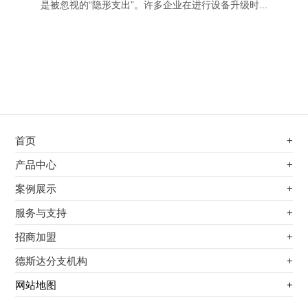
是被忽视的“隐形支出”。许多企业在进行设备升级时...
首页
+
不锈钢专用电磁加热器
产品中心
+
电磁蒸汽发生器
不锈钢专用电磁加热器
案例展示
+
变频电磁热风炉
电磁蒸汽发生器
最新案例
服务与支持
+
电磁加热控制板
变频电磁热风炉
其他应用
服务覆盖网络
招商加盟
+
电磁加热器
电磁加热控制板
服务流程
前景分析
德斯达分支机构
+
电磁加热棒配件
电磁加热器
加盟条件
江信电子机构
网站地图
+
扩散泵电磁加热器
电磁加热棒配件
加盟政策
变频电磁采暖炉