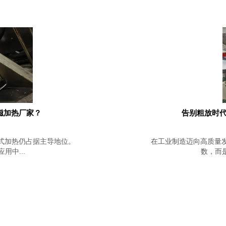
磁加热厂家？
告别粗放时代
式加热仍占据主导地位。
在工业制造迈向高质量
中...
数，而是