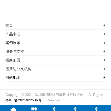
首页
+
不锈钢专用电磁加热器
产品中心
+
电磁蒸汽发生器
不锈钢专用电磁加热器
案例展示
+
变频电磁热风炉
电磁蒸汽发生器
最新案例
服务与支持
+
电磁加热控制板
变频电磁热风炉
其他应用
服务覆盖网络
招商加盟
+
电磁加热器
电磁加热控制板
服务流程
前景分析
德斯达分支机构
+
电磁加热棒配件
电磁加热器
加盟条件
江信电子机构
网站地图
+
扩散泵电磁加热器
电磁加热棒配件
加盟政策
变频电磁采暖炉
扩散泵电磁加热器
加盟流程
柜式电磁加热器
变频电磁采暖炉
Copyright © 2021 深圳市德斯达节能科技有限公司 All Rights
粤ICP备2021022536号
Reserved
电磁锅炉配件
柜式电磁加热器
定制电磁加热线圈
电磁锅炉配件