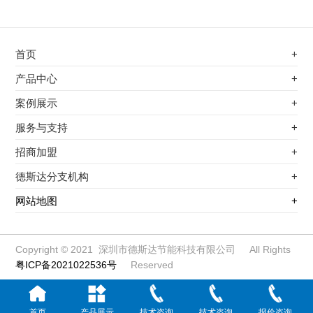
首页
+
不锈钢专用电磁加热器
产品中心
+
电磁蒸汽发生器
不锈钢专用电磁加热器
案例展示
+
变频电磁热风炉
电磁蒸汽发生器
最新案例
服务与支持
+
电磁加热控制板
变频电磁热风炉
其他应用
服务覆盖网络
招商加盟
+
电磁加热器
电磁加热控制板
服务流程
前景分析
德斯达分支机构
+
电磁加热棒配件
电磁加热器
加盟条件
江信电子机构
网站地图
+
扩散泵电磁加热器
电磁加热棒配件
加盟政策
变频电磁采暖炉
扩散泵电磁加热器
加盟流程
柜式电磁加热器
变频电磁采暖炉
Copyright © 2021 深圳市德斯达节能科技有限公司 All Rights
粤ICP备2021022536号
Reserved
电磁锅炉配件
柜式电磁加热器
定制电磁加热线圈
电磁锅炉配件
磁能热水器
定制电磁加热线圈
首页
产品展示
技术咨询
技术咨询
报价咨询