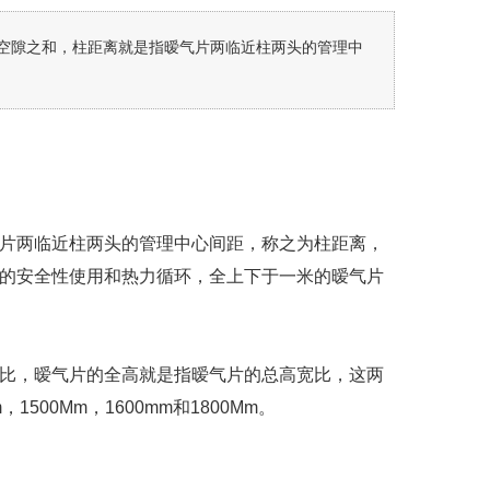
空隙之和，柱距离就是指暧气片两临近柱两头的管理中
片两临近柱两头的管理中心间距，称之为柱距离，
的安全性使用和热力循环，全上下于一米的暧气片
比，暧气片的全高就是指暧气片的总高宽比，这两
00Mm，1600mm和1800Mm。