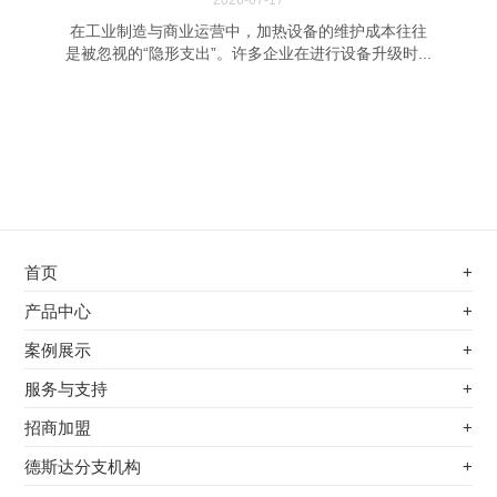
2026-07-17
在工业制造与商业运营中，加热设备的维护成本往往
是被忽视的“隐形支出”。许多企业在进行设备升级时...
首页
+
不锈钢专用电磁加热器
产品中心
+
电磁蒸汽发生器
不锈钢专用电磁加热器
案例展示
+
变频电磁热风炉
电磁蒸汽发生器
最新案例
服务与支持
+
电磁加热控制板
变频电磁热风炉
其他应用
服务覆盖网络
招商加盟
+
电磁加热器
电磁加热控制板
服务流程
前景分析
德斯达分支机构
+
电磁加热棒配件
电磁加热器