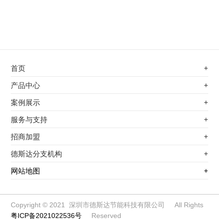
首页
+
不锈钢专用电磁加热器
产品中心
+
电磁蒸汽发生器
不锈钢专用电磁加热器
案例展示
+
变频电磁热风炉
电磁蒸汽发生器
最新案例
服务与支持
+
电磁加热控制板
变频电磁热风炉
其他应用
服务覆盖网络
招商加盟
+
电磁加热器
电磁加热控制板
服务流程
前景分析
德斯达分支机构
+
电磁加热棒配件
电磁加热器
加盟条件
江信电子机构
网站地图
+
扩散泵电磁加热器
电磁加热棒配件
加盟政策
变频电磁采暖炉
扩散泵电磁加热器
加盟流程
柜式电磁加热器
变频电磁采暖炉
Copyright © 2021 深圳市德斯达节能科技有限公司 All Rights
粤ICP备2021022536号
Reserved
电磁锅炉配件
柜式电磁加热器