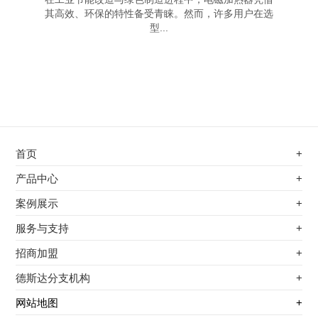
其高效、环保的特性备受青睐。然而，许多用户在选
型...
首页
+
不锈钢专用电磁加热器
产品中心
+
电磁蒸汽发生器
不锈钢专用电磁加热器
案例展示
+
变频电磁热风炉
电磁蒸汽发生器
最新案例
服务与支持
+
电磁加热控制板
变频电磁热风炉
其他应用
服务覆盖网络
招商加盟
+
电磁加热器
电磁加热控制板
服务流程
前景分析
德斯达分支机构
+
电磁加热棒配件
电磁加热器
加盟条件
江信电子机构
网站地图
+
扩散泵电磁加热器
电磁加热棒配件