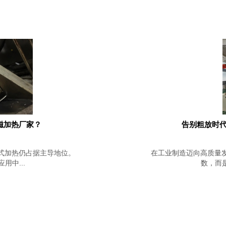
磁加热厂家？
告别粗放时代
式加热仍占据主导地位。
在工业制造迈向高质量
中...
数，而是