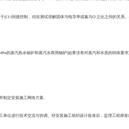
离子
间接控制，但应测试溶解固体与电导率或氯与
之比之间的关系。
(C1-)
Cl-
的蒸汽热水锅炉和蒸汽水两用锅炉
如果没有对蒸汽和水质的特殊要求
0MPa
(
并制定安装施工网络方案。
工单位进行技术交流与协调。经安装施工组织设计批准后，监理工程师发