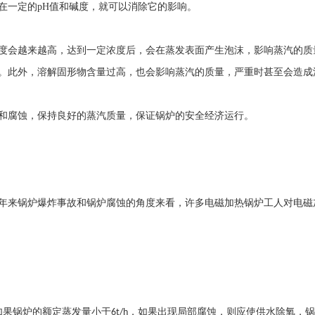
在一定的
pH
值和碱度，就可以消除它的影响。
度会越来越高，达到一定浓度后，会在蒸发表面产生泡沫，影响蒸汽的质
。此外，溶解固形物含量过高，也会影响蒸汽的质量，严重时甚至会造成
和腐蚀，保持良好的蒸汽质量，保证锅炉的安全经济运行。
年来锅炉爆炸事故和锅炉腐蚀的角度来看，许多电磁加热锅炉工人对电磁
如果锅炉的额定蒸发量小于
，如果出现局部腐蚀，则应使供水除氧，
6t/h