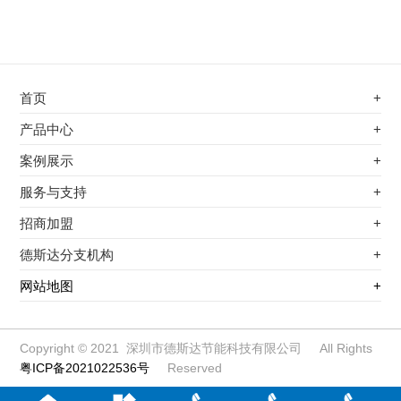
首页
+
不锈钢专用电磁加热器
产品中心
+
电磁蒸汽发生器
不锈钢专用电磁加热器
案例展示
+
变频电磁热风炉
电磁蒸汽发生器
最新案例
服务与支持
+
电磁加热控制板
变频电磁热风炉
其他应用
服务覆盖网络
招商加盟
+
电磁加热器
电磁加热控制板
服务流程
前景分析
德斯达分支机构
+
电磁加热棒配件
电磁加热器
加盟条件
江信电子机构
网站地图
+
扩散泵电磁加热器
电磁加热棒配件
加盟政策
变频电磁采暖炉
扩散泵电磁加热器
加盟流程
柜式电磁加热器
变频电磁采暖炉
Copyright © 2021 深圳市德斯达节能科技有限公司 All Rights
粤ICP备2021022536号
Reserved
电磁锅炉配件
柜式电磁加热器
定制电磁加热线圈