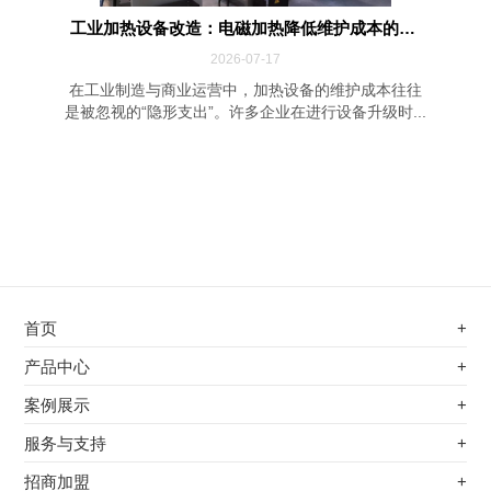
工业加热设备改造：电磁加热降低维护成本的四...
2026-07-17
在工业制造与商业运营中，加热设备的维护成本往往
是被忽视的“隐形支出”。许多企业在进行设备升级时...
首页
+
不锈钢专用电磁加热器
产品中心
+
电磁蒸汽发生器
不锈钢专用电磁加热器
案例展示
+
变频电磁热风炉
电磁蒸汽发生器
最新案例
服务与支持
+
电磁加热控制板
变频电磁热风炉
其他应用
服务覆盖网络
招商加盟
+