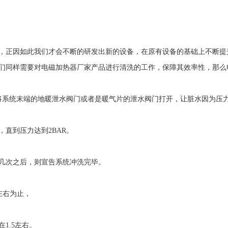
，正因如此我们才会不断的研发出新的设备，在原有设备的基础上不断提
们同样需要对电磁加热器厂家产品进行清洗的工作，保障其效率性，那么
将系统末端的地暖泄水阀门或者是暖气片的泄水阀门打开，让脏水因为压
，直到压力达到
2BAR
。
几次之后，则宣告系统冲洗完毕。
左右为止，
在
1.5
左右。