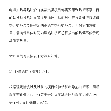
电磁加热导热油炉替换蒸汽类项目都需要用到热循环泵，目
的是推动导热油在管道里循环，从而对生产设备进行持续供
热。循环泵要用特定的高温导热油循环泵。为保证加热效
果，需确保单位时间内导热油循环总释放出的热量不低于现
场所需热量。
循环量的可以按以下方法来计算。
1
）补温温度（温升）△
。
T
根据现场情况以及以前的项目经验估算出导热油循环一周后
温度变化值
△
。△
等于进油温度减去回油温度，即△
T
T
T=T
进
回，设计选择为
℃。
-T
10