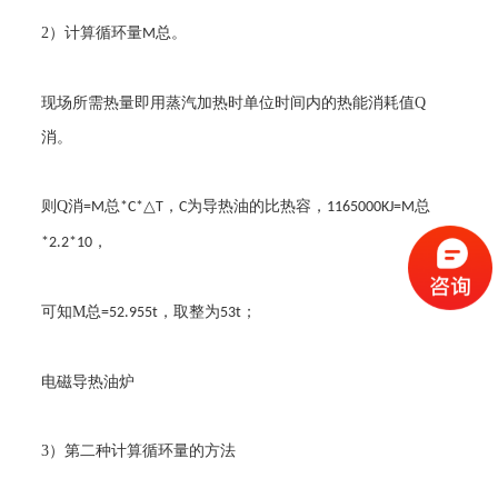
2
）计算循环量
总。
M
现场所需热量即用蒸汽加热时单位时间内的热能消耗值
Q
消。
则
Q
消
总
△
，
为导热油的比热容，
总
=M
*C*
T
C
1165000KJ=M
，
*2.2*10
可知
M
总
，取整为
；
=52.955t
53t
电磁导热油炉
3
）第二种计算循环量的方法