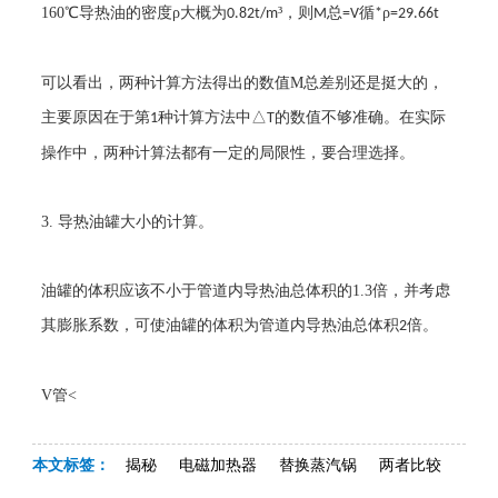
160
℃导热油的密度ρ大概为
³，则
总
循
ρ
0.82t/m
M
=V
*
=29.66t
可以看出，两种计算方法得出的数值
M
总差别还是挺大的，
主要原因在于第
种计算方法中△
的数值不够准确。在实际
1
T
操作中，两种计算法都有一定的局限性，要合理选择。
3.
导热油罐大小的计算。
油罐的体积应该不小于管道内导热油总体积的
1.3
倍，并考虑
其膨胀系数，可使油罐的体积为管道内导热油总体积
倍。
2
V
管<
本文标签：
揭秘
电磁加热器
替换蒸汽锅
两者比较