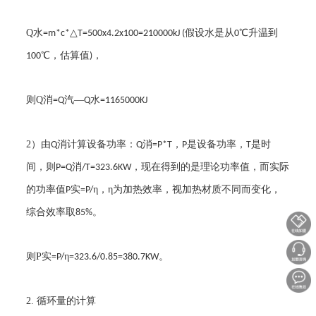
Q
水
△
假设水是从
℃升温到
=m*c*
T=500x4.2x100=210000kJ (
0
℃，估算值
，
100
)
则
Q
消
汽—
水
=Q
Q
=1165000KJ
2
）由
消计算设备功率：
消
，
是设备功率，
是时
Q
Q
=P*T
P
T
间，则
消
，现在得到的是理论功率值，而实际
P=Q
/T=323.6KW
的功率值
实
η，η为加热效率，视加热材质不同而变化，
P
=P/
综合效率取
。
85%
则
P
实
η
。
=P/
=323.6/0.85=380.7KW
2.
循环量的计算