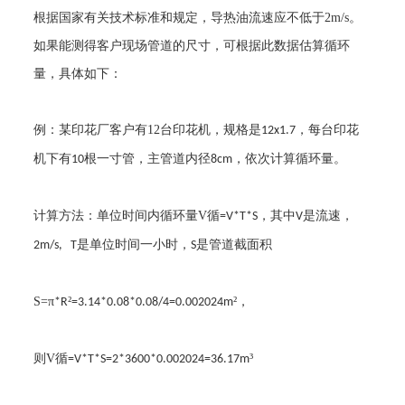
根据国家有关技术标准和规定，导热油流速应不低于
2m/s
。
如果能测得客户现场管道的尺寸，可根据此数据估算循环
量，具体如下：
例：某印花厂客户有
12
台印花机，规格是
，每台印花
12x1.7
机下有
根一寸管，主管道内径
，依次计算循环量。
10
8cm
计算方法：单位时间内循环量
V
循
，其中
是流速，
=V*T*S
V
是单位时间一小时，
是管道截面积
2m/s, T
S
S=
π
²
²，
*R
=3.14*0.08*0.08/4=0.002024m
则
V
循
³
=V*T*S=2*3600*0.002024=36.17m