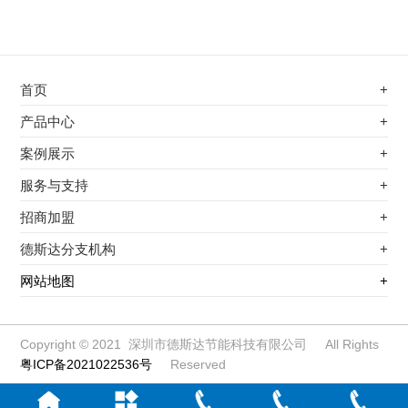
首页
+
不锈钢专用电磁加热器
产品中心
+
电磁蒸汽发生器
不锈钢专用电磁加热器
案例展示
+
变频电磁热风炉
电磁蒸汽发生器
最新案例
服务与支持
+
电磁加热控制板
变频电磁热风炉
其他应用
服务覆盖网络
招商加盟
+
电磁加热器
电磁加热控制板
服务流程
前景分析
德斯达分支机构
+
电磁加热棒配件
电磁加热器
加盟条件
江信电子机构
网站地图
+
扩散泵电磁加热器
电磁加热棒配件
加盟政策
变频电磁采暖炉
扩散泵电磁加热器
加盟流程
柜式电磁加热器
变频电磁采暖炉
Copyright © 2021 深圳市德斯达节能科技有限公司 All Rights
粤ICP备2021022536号
Reserved
电磁锅炉配件
柜式电磁加热器
定制电磁加热线圈
电磁锅炉配件