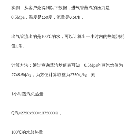
实例：从客户处得到以下数据，进气管蒸汽的压力是
0.5Mpa
，温度是
度，流量是
，
150
0.5t/h
出气管流出的是
100
℃的水，可以计算出一小时内的热能消耗
值
消。
Q
计算方法：通过查询蒸汽焓值表可知，
0.5Mpa
的蒸汽焓值为
，为方便计算取整为
，则
2748.5kj/kg
2750kj/kg
1
小时蒸汽总热量
Q
汽
，
=2750x500=1375000KJ
100
℃的水总热量