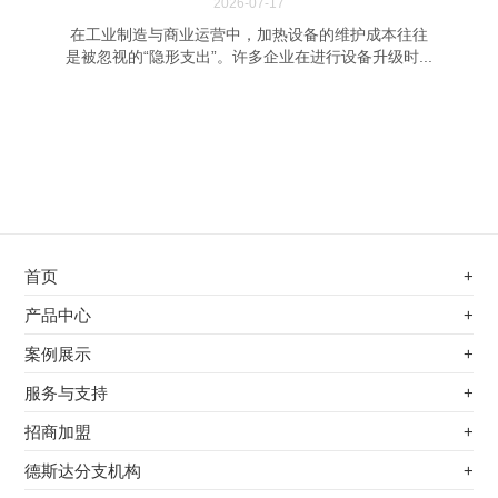
2026-07-17
在工业制造与商业运营中，加热设备的维护成本往往
是被忽视的“隐形支出”。许多企业在进行设备升级时...
首页
+
不锈钢专用电磁加热器
产品中心
+
电磁蒸汽发生器
不锈钢专用电磁加热器
案例展示
+
变频电磁热风炉
电磁蒸汽发生器
最新案例
服务与支持
+
电磁加热控制板
变频电磁热风炉
其他应用
服务覆盖网络
招商加盟
+
电磁加热器
电磁加热控制板
服务流程
前景分析
德斯达分支机构
+
电磁加热棒配件
电磁加热器