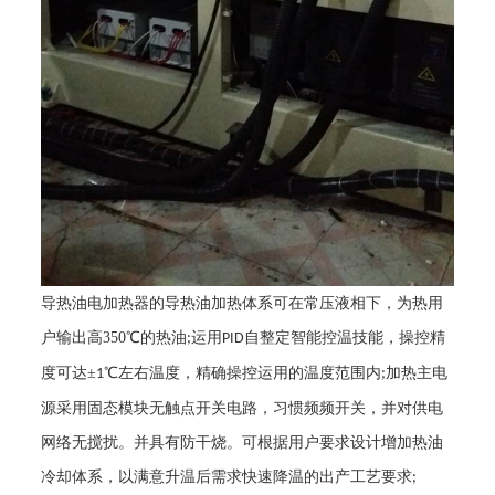
导热油电加热器的导热油加热体系可在常压液相下，为热用
户输出高
350
℃的热油
运用
自整定智能控温技能，操控精
;
PID
度可达±
℃左右温度，精确操控运用的温度范围内
加热主电
1
;
源采用固态模块无触点开关电路，习惯频频开关，并对供电
网络无搅扰。并具有防干烧。可根据用户要求设计增加热油
冷却体系，以满意升温后需求快速降温的出产工艺要求
;