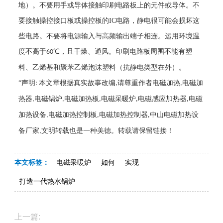
地）。不要用手或导体接触印刷电路板上的元件或导体。不
要接触操控接口板或操控板的
IC
电路，静电很可能会损坏这
些电路。不要将电源输入与高频输出端子相连。运用环境温
度不高于
℃，且干燥、通风。印刷电路板周围不能有塑
60
料、乙烯基和聚苯乙烯泡沫塑料（抗静电类型在外）。
“声明
本文章根据真实故事改编
请尊重作者电磁加热
电磁加
:
,
,
热器
电磁锅炉
电磁加热板
电磁采暖炉
电磁感应加热器
电磁
,
,
,
,
,
加热设备
电磁加热控制板
电磁加热控制器
中山电磁加热设
,
,
,
备厂家
文明转载也是一种美德。转载请保留链接！
,
本文标签：
电磁采暖炉
如何
实现
打造一代热水锅炉
上一篇: