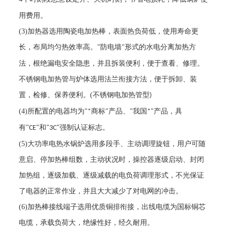
用费用。
(3)
加热器选用陶瓷电加热棒，表面热负荷低，使用寿命更
长，布局均匀热效率高。
防电墙
形式的水电分离加热方
"
"
法，根绝漏电安全隐患，并且拆装便利，便于查看、修理。
不锈钢电加热管与炉体选用法兰衔接方法，便于拆卸、装
置，检修、保养便利。
(
不锈钢电加热管型
)
(4)
所配置的电器均为
商标
产品、
我国
产品，具
"*
"
"
*"
有
和
强制认证标志。
"CE"
"3C"
(5)
大功率电热水锅炉选用多段手、主动调理旋钮，用户可随
意启、停加热棒组数，主动状况时，操控器逐级启动、封闭
加热组，逐级加载、逐级减载的电负荷调理形式，不光保证
了电器的正常作业，并且大大减少了对电网的冲击。
(6)
加热棒接线端子选用优质铜排衔接，出线电缆为国标铜芯
电缆，承载负荷大，绝缘性好，经久耐用。