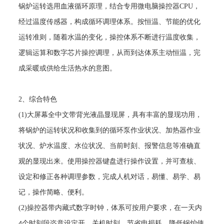
锅炉运转选用血液循环原理，结合专用微电脑操控器
CPU
，
经过温度传感器，构成循环调理体系。按恒温、节能的优化
运转准则，随着水温的变化，操控体系不断进行温度收集，
逻辑运算和数字芯片操控调理，从而到达体系主动恒温，完
成采暖或供给生活热水的意图。
2
、综合特色
(1)
大屏幕全中文带背光液晶显现屏，具有丰富的显现功用，
将锅炉的运转状况和收集到的循环泵作业状况、加热器作业
状况、炉水温度、水位状况、当前时刻、报警信息等准确直
观的显现出来。使用操控器键盘进行操作设置，并可查核、
设定和修正各种调理参数，完成人机对话，易懂、易学、易
记，操作简略、便利。
(2)
操控器带内藏式数字时钟，体系可按用户要求，在一天内
个时刻段恣意设定开、关机时刻，节省电损耗，降低锅炉使
4