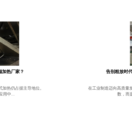
磁加热厂家？
告别粗放时代
式加热仍占据主导地位。
在工业制造迈向高质量
中...
数，而是