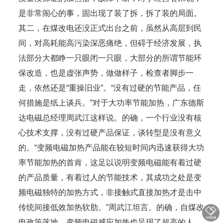
是非常闹心的事，固出现了装了拆，拆了装的局面。
其二，在煤改电还没正式出台之前，虽然从高层到民
间，对高耗能高污染深恶痛绝，但碍于经济发展，执
法部分大都睁一只眼闭一只眼，大部分的所谓节能环
保改造，也是虚张声势，做做样子，检查者脚步一
走，依然还是“重操旧业”。“没有过硬的节能产品，任
何措施是纸上谈兵。”对于大功率节能加热，广东德斯
达电磁总经理周武江这样说。的确，一个行业没有核
心技术支撑，没有过硬产品保证，谈转型是没有意义
的。“变频电磁加热产品能在较短时间内迅速获得大功
率节能加热的首肯，这足以说明变频电磁能有着过硬
的产品质量，有着过人的节能技术，其成功之处是变
频电磁独特的加热方式，非接触式直接加热才是击中
传统间接低效加热软肋。”周武江坦言。的确，自煤改
电政策落地，变频电磁感应加热也呈现了超高的人